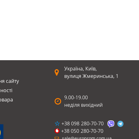
Україна, Київ,
вулиця Жмеринська, 1
я сайту
ності
9.00-19.00
оварa
неділя вихідний
+38 098
280-70-70
+38 050
280-70-70
sale@europrom.com.ua