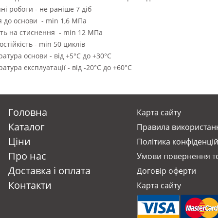
ні роботи - не раніше 7 діб
я до основи - min 1,6 МПа
ть на стиснення - min 12 МПа
стійкість - min 50 циклів
атура основи - від +5°С до +30°С
атура експлуатації - від -20°С до +60°С
Головна
Карта сайту
Каталог
Правила використанн
Ціни
Політика конфіденцій
Про нас
Умови повернення т
Доставка i оплата
Договір оферти
Контакти
Карта сайту