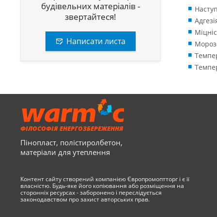
будівельних матеріалів -
Наступ
звертайтеся!
Адгезі
Міцніс
Написати листа
Морозо
Темпер
Темпер
ФІЛОСОФІЯ ЕНЕРГОЗБЕРЕЖЕННЯ
Пінопласт, полістиролбетон,
матеріали для утеплення
Контент сайту створений компанією Європромоптторг і є її
власністю. Будь-яке його копіювання або розміщення на
сторонніх ресурсах - заборонено і переслідується
законодавством про захист авторських прав.