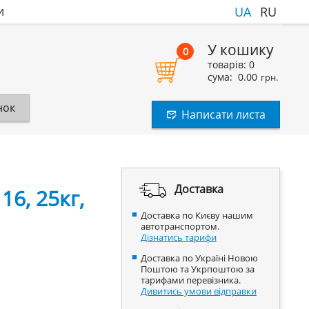
и
UA
RU
У кошику
0
товарів:
0
сума:
0.00
грн.
нок
Написати листа
Доставка
6, 25кг,
Доставка по Києву нашим
автотранспортом.
Дізнатись тарифи
Доставка по Україні Новою
Поштою та Укрпоштою за
тарифами перевізника.
Дивитись умови відправки