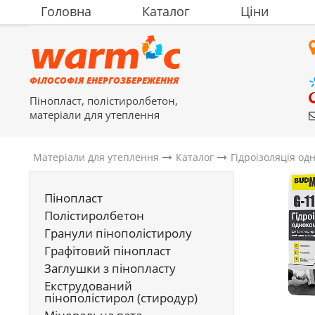
Головна
Каталог
Ціни
ФІЛОСОФІЯ ЕНЕРГОЗБЕРЕЖЕННЯ
Пінопласт, полістиролбетон,
матеріали для утеплення
Матеріали для утеплення
Каталог
Гідроізоляція од
Пінопласт
Полістиролбетон
Гранули пінополістиролу
Графітовий пінопласт
Заглушки з пінопласту
Екструдований
пінополістирол (стиродур)