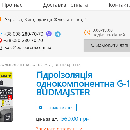
Про нас
Доставка i оплата
Контакт
Україна, Київ, вулиця Жмеринська, 1
9.00-19.00
+38 098
280-70-70
неділя вихідний
+38 050
280-70-70
Замовити дзві
sale@europrom.com.ua
нокомпонентна G-116, 25кг, BUDMAJSTER
Гідроізоляція
однокомпонентна G-11
BUDMAJSTER
під замовлення
560.00
грн
Ціна за шт.:
Запитати оптову ціну