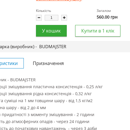
Кількість
Загалом
560.00
грн
У кошик
Купити в 1 клік
арка (виробник) -
BUDMAJSTER
ристики
Призначення
ник - BUDMAJSTER
ції змішування пластична консистенція - 0,25 л/кг
ції змішування рідка консистенція - 0,32 л/кг
а суміші на 1 мм товщини шару - від 1,5 кг/м2
а шару - від 2 до 4 мм
 придатності з моменту змішування - 2 години
сть до атмосферних опадів - через 24 години
ість до початкових навантажень - через 3 доби