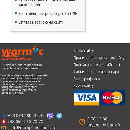
Оплата готівкою при отриманні
замовлення
Безготівковий розрахунок з ПДВ
Оплата карткою на сайті
Карта сайту
ФІЛОСОФІЯ
Правила використання сайту
ЕНЕРГОЗБЕРЕЖЕННЯ
Політика конфіденційності
Пінопласт, полістиролбетон,
матеріали для утеплення
Умови повернення товарa
Контент сайту створений компанією
Договір оферти
Європромоптторг і є її власністю.
Будь-яке його копіювання або
розміщення на сторонніх ресурсах -
Карта сайту
заборонено і переслідується
законодавством про захист
авторських прав.
+38 098
280-70-70
9.00-19.00
+38 050
280-70-70
неділя вихідний
sale@europrom.com.ua