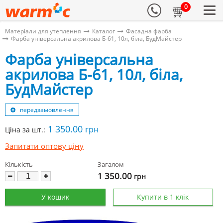
0
Матеріали для утеплення
Каталог
Фасадна фарба
Фарба універсальна акрилова Б-61, 10л, біла, БудМайстер
Фарба універсальна
акрилова Б-61, 10л, біла,
БудМайстер
передзамовлення
1 350.00
грн
Ціна за шт.:
Запитати оптову ціну
Кількість
Загалом
1 350.00
грн
У кошик
Купити в 1 клік