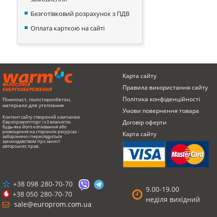
Безготівковий розрахунок з ПДВ
Оплата карткою на сайті
Карта сайту
ФІЛОСОФІЯ
Правила використання сайту
ЕНЕРГОЗБЕРЕЖЕННЯ
Політика конфіденційності
Пінопласт, полістиролбетон,
матеріали для утеплення
Умови повернення товарa
Контент сайту створений компанією
Договір оферти
Європромоптторг і є її власністю.
Будь-яке його копіювання або
розміщення на сторонніх ресурсах -
Карта сайту
заборонено і переслідується
законодавством про захист
авторських прав.
+38 098
280-70-70
9.00-19.00
+38 050
280-70-70
неділя вихідний
sale@europrom.com.ua