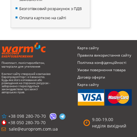
Безготівковий розрахунок з ПДВ
Оплата карткою на сайті
Карта сайту
ФІЛОСОФІЯ
Правила використання сайту
ЕНЕРГОЗБЕРЕЖЕННЯ
Політика конфіденційності
Пінопласт, полістиролбетон,
матеріали для утеплення
Умови повернення товарa
Контент сайту створений компанією
Договір оферти
Європромоптторг і є її власністю.
Будь-яке його копіювання або
розміщення на сторонніх ресурсах -
Карта сайту
заборонено і переслідується
законодавством про захист
авторських прав.
+38 098
280-70-70
9.00-19.00
+38 050
280-70-70
неділя вихідний
sale@europrom.com.ua