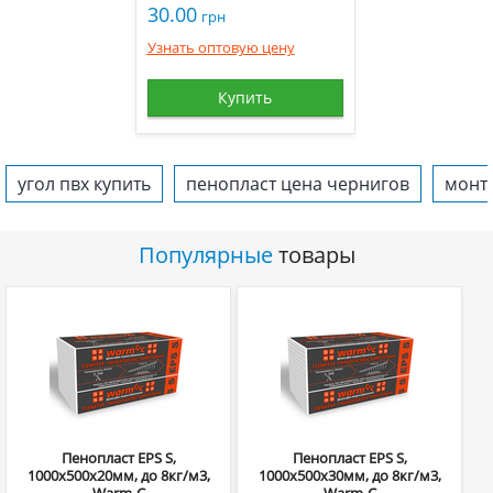
30.00
грн
Узнать оптовую цену
Купить
угол пвх купить
пенопласт цена чернигов
монт
Популярные
товары
Пенопласт EPS S,
Пенопласт EPS S,
1000х500х20мм, до 8кг/м3,
1000х500х30мм, до 8кг/м3,