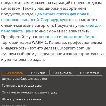
предложит вам множество вариаций с превосходным
качеством! Также у нас широкий ассортимент
продуктов, вроде:
цементная стяжка для пола
и
пенопласт листовой.
Стиродур, купить
вы сможете в
онлайн-магазине Europrom. Покупайте у нас
клей для
пенопласта, цена
точно сможет вас впечатлить.
Преобретайте у нас
пенопласт
и
полистиролбетон
торговой марки WARM-C. Качество, профессионализм
и надежность - вот что делает Europrom.com.ua
лучшим выбором для реализации ваших строительных
и утеплительных задач.
ТОП запросы
ТОП меню
ТОП фильтры
ТОП карточки
Штукатурка барашек харьков
Грунтовка для фасада цена
Сетка металлическая под штукатурку
Штукатурная сетка купить
Клей пенопласта