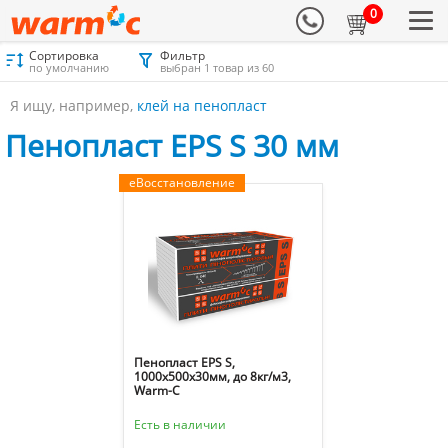
0
Сортировка
Фильтр
Материалы для утепления
Каталог
Пенопласт
по умолчанию
выбран 1 товар из 60
Пенопласт EPS S 30 мм
Я ищу, например,
клей на пенопласт
Пенопласт EPS S 30 мм
еВосстановление
Пенопласт EPS S,
1000х500х30мм, до 8кг/м3,
Warm-C
Есть в наличии