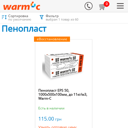
0
Сортировка
Фильтр
Материалы для утепления
Каталог
Пенопласт
Пенопласт
по умолчанию
выбран 1 товар из 60
Пенопласт
еВосстановление
Пенопласт EPS 50,
1000х500х100мм, до 11кг/м3,
Warm-C
Есть в наличии
115.00
грн
Узнать оптовую цену