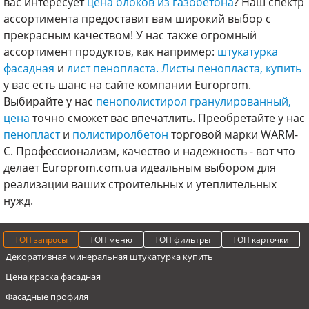
вас интересует
цена блоков из газобетона
? Наш спектр
ассортимента предоставит вам широкий выбор с
прекрасным качеством! У нас также огромный
ассортимент продуктов, как например:
штукатурка
фасадная
и
лист пенопласта.
Листы пенопласта, купить
у вас есть шанс на сайте компании Europrom.
Выбирайте у нас
пенополистирол гранулированный,
цена
точно сможет вас впечатлить. Преобретайте у нас
пенопласт
и
полистиролбетон
торговой марки WARM-
C. Профессионализм, качество и надежность - вот что
делает Europrom.com.ua идеальным выбором для
реализации ваших строительных и утеплительных
нужд.
ТОП запросы
ТОП меню
ТОП фильтры
ТОП карточки
Декоративная минеральная штукатурка купить
Цена краска фасадная
Фасадные профиля