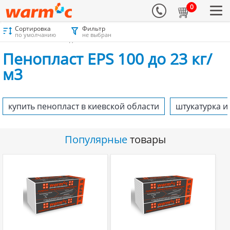
0
Сортировка
Фильтр
Материалы для утепления
Каталог
Пенопласт
по умолчанию
не выбран
Пенопласт EPS 100 до 23 кг/м3
Пенопласт EPS 100 до 23 кг/
м3
купить пенопласт в киевской области
штукатурка и
Популярные
товары