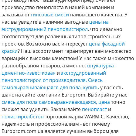
производителя. Наша аудитория предпочитают
производство пенопласта в нашей компании и
заказывают
гипсовые смеси
наивысшего качества. У
нас вы увидите в наличии выгодные
цены на
экструдированный пенополистирол
, что идеально
соответствует для различных типов строительных
проектов. Возможно вас интересует
цена фасадной
краски
? Наш ассортимент гарантирует вам множество
вариаций с высоким качеством! У нас также множество
разнообразной товаров, а именно:
штукатурка
цементно-известковая
и
экструдированный
пенополистирол от производителя.
Смесь
самовыравнивающаяся для пола, купить
у вас есть
шанс на сайте компании Europrom. Выбирайте у нас
смесь для пола самовыравнивающаяся, цена
точно
сможет вас удивить. Заказывайте
пенопласт
и
полистиролбетон
торговой марки WARM-C. Качество,
надежность и профессионализм - вот почему
Europrom.com.ua является лучшим выбором для