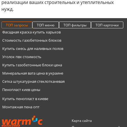
реализации ваших строительных и утеплительных
нужд.
ТОП запросы
ТОП меню
ТОП фильтры
ТОП карточки
Фасадная краска купить харьков
Стоимость газобетонных блоков
Купить смесь для наливных полов
Уголок пвх стоимость
Купить газобетонные блоки цена
Минеральная вата цена в украине
Сетка штукатурная стеклотканевая
Пенопласт киев цены
Купить пенопласт в киеве
Монтажная пена опт
Заготовки из пенопласта оптом
Пенопласты
Пенопласт 70 мм до 13 кг/м3
Сетка фасадная ECONOMIC 160, LATYMER
Карта сайта
Самовыравнивающийся пол цена харьков
Герметик
Пенопласт 100 мм
Пенополистирол экструдированный (стиродур) PNP,
ФИЛОСОФИЯ