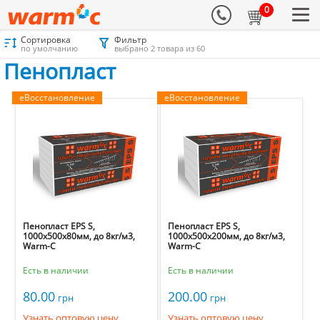
0
Сортировка
Фильтр
Материалы для утепления
Каталог
Пенопласт
Пенопласт
по умолчанию
выбрано 2 товара из 60
Пенопласт
еВосстановление
еВосстановление
Пенопласт EPS S,
Пенопласт EPS S,
1000х500х80мм, до 8кг/м3,
1000х500х200мм, до 8кг/м3,
Warm-C
Warm-C
Есть в наличии
Есть в наличии
80.00
200.00
грн
грн
Узнать оптовую цену
Узнать оптовую цену