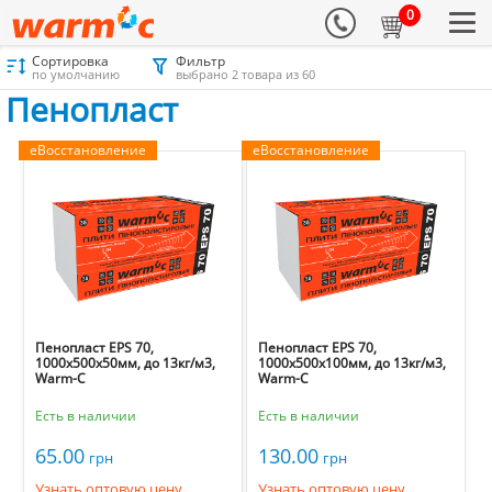
0
Сортировка
Фильтр
Материалы для утепления
Каталог
Пенопласт
Пенопласт
по умолчанию
выбрано 2 товара из 60
Пенопласт
еВосстановление
еВосстановление
Пенопласт EPS 70,
Пенопласт EPS 70,
1000х500х50мм, до 13кг/м3,
1000х500х100мм, до 13кг/м3,
Warm-C
Warm-C
Есть в наличии
Есть в наличии
65.00
130.00
грн
грн
Узнать оптовую цену
Узнать оптовую цену