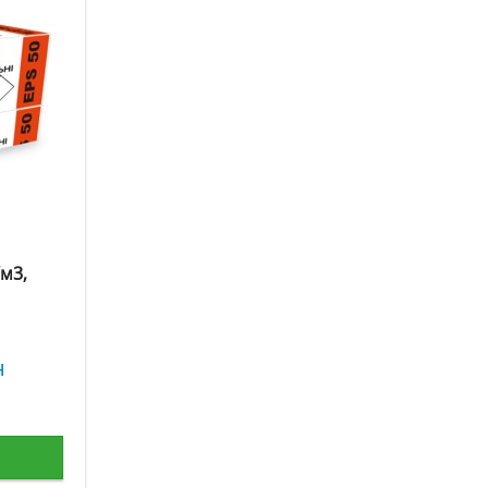
м3,
н