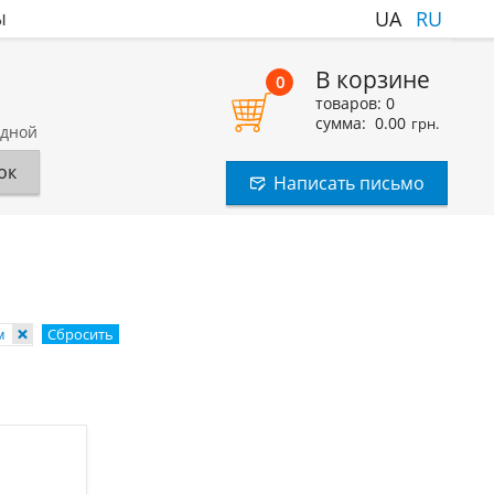
ы
UA
RU
В корзине
0
товаров:
0
сумма:
0.00
грн.
одной
ок
Написать письмо
мм
Сбросить