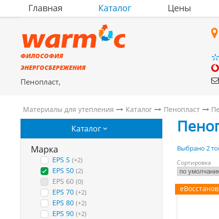
Главная
Каталог
Цены
ФИЛОСОФИЯ
ЭНЕРГОСБЕРЕЖЕНИЯ
Пенопласт,
полистиролбетон,
материалы для утепления
Материалы для утепления
Каталог
Пенопласт
Пе
Пено
Каталог
Марка
Выбрано 2 то
EPS S
(+2)
Сортировка
EPS 50
(2)
EPS 60
(0)
еВосстано
EPS 70
(+2)
EPS 80
(+2)
EPS 90
(+2)