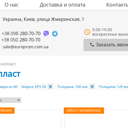
О нас
Доставка и оплата
Контакт
Украина, Киев, улица Жмеринская, 1
9.00-19.00
+38 098
280-70-70
воскресенье вых
+38 050
280-70-70
Заказать звон
sale@europrom.com.ua
нопласт
пласт
вара из 60
Марка: EPS 50
Толщина: 100 мм
Толщина: 120 
вление
еВосстановление