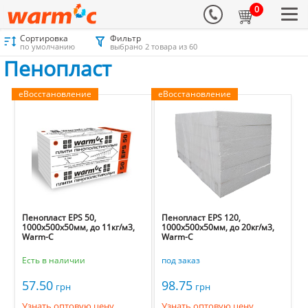
0
Сортировка
Фильтр
Материалы для утепления
Каталог
Пенопласт
Пенопласт
по умолчанию
выбрано 2 товара из 60
Пенопласт
еВосстановление
еВосстановление
Пенопласт EPS 50,
Пенопласт EPS 120,
1000х500х50мм, до 11кг/м3,
1000х500х50мм, до 20кг/м3,
Warm-C
Warm-C
Есть в наличии
под заказ
57.50
98.75
грн
грн
Узнать оптовую цену
Узнать оптовую цену