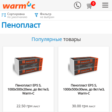
0
Сортировка
Фильтр
Материалы для утепления
Каталог
Пенопласт
Пенопласт
по умолчанию
не выбран
Пенопласт
Популярные
товары
Пенопласт EPS S,
Пенопласт EPS S,
1000х500х20мм, до 8кг/м3,
1000х500х30мм, до 8кг/м3,
Warm-C
Warm-C
22.50
грн
30.00
грн
лист
лист