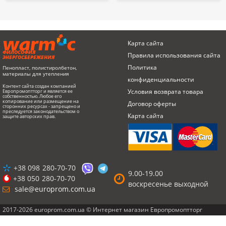
Карта сайта
ФИЛОСОФИЯ
Правила использования сайта
ЭНЕРГОСБЕРЕЖЕНИЯ
Политика
Пенопласт, полистиролбетон,
материалы для утепления
конфиденциальности
Контент сайта создан компанией
Условия возврата товарa
Европромоптторг и является ее
собственностью. Любое его
копирование или размещение на
Договор оферты
сторонних ресурсах - запрещено и
преследуется законодательством о
Карта сайта
защите авторских прав.
+38 098
280-70-70
9.00-19.00
+38 050
280-70-70
воскресенье выходной
sale@europrom.com.ua
2017-2026 europrom.com.ua © Интернет магазин Европромоптторг