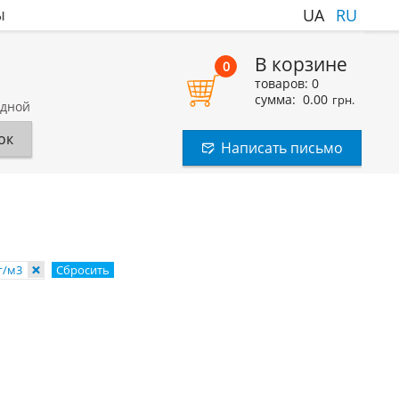
ы
UA
RU
В корзине
0
товаров:
0
сумма:
0.00
грн.
одной
ок
Написать письмо
кг/м3
Сбросить