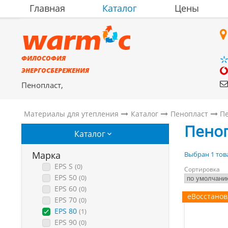
Главная
Каталог
Цены
ФИЛОСОФИЯ
ЭНЕРГОСБЕРЕЖЕНИЯ
Пенопласт,
полистиролбетон,
материалы для утепления
Материалы для утепления
Каталог
Пенопласт
Пе
Пено
Каталог
Марка
Выбран 1 това
EPS S
(0)
Сортировка
EPS 50
(0)
EPS 60
(0)
еВосстано
EPS 70
(0)
EPS 80
(1)
EPS 90
(0)