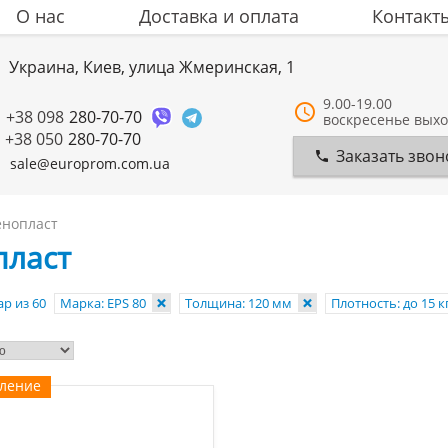
О нас
Доставка и оплата
Контакт
Украина, Киев, улица Жмеринская, 1
9.00-19.00
+38 098
280-70-70
воскресенье вых
+38 050
280-70-70
Заказать звон
sale@europrom.com.ua
нопласт
пласт
р из 60
Марка: EPS 80
Толщина: 120 мм
Плотность: до 15 
вление