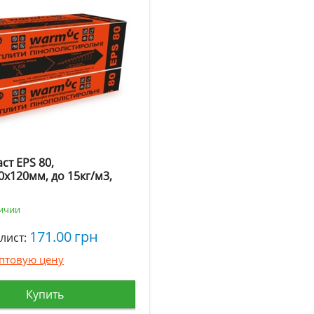
ст EPS 80,
0х120мм, до 15кг/м3,
личии
171.00
грн
лист:
оптовую цену
Купить