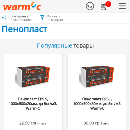
0
Сортировка
Фильтр
Материалы для утепления
Каталог
Пенопласт
Пенопласт
по умолчанию
не выбран
Пенопласт
Популярные
товары
Пенопласт EPS S,
Пенопласт EPS S,
1000х500х20мм, до 8кг/м3,
1000х500х30мм, до 8кг/м3,
Warm-C
Warm-C
22.50
грн
30.00
грн
лист
лист