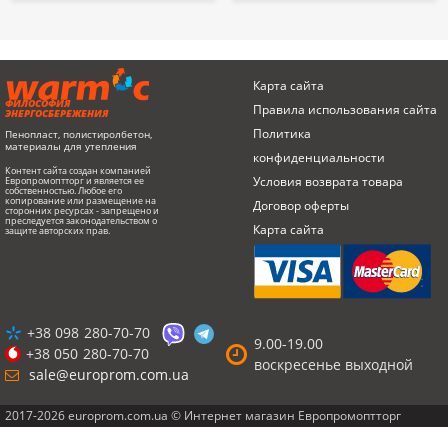
Карта сайта
ФИЛОСОФИЯ
Правила использования сайта
ЭНЕРГОСБЕРЕЖЕНИЯ
Политика
Пенопласт, полистиролбетон,
материалы для утепления
конфиденциальности
Контент сайта создан компанией
Условия возврата товарa
Европромоптторг и является ее
собственностью. Любое его
копирование или размещение на
Договор оферты
сторонних ресурсах - запрещено и
преследуется законодательством о
Карта сайта
защите авторских прав.
+38 098
280-70-70
9.00-19.00
+38 050
280-70-70
воскресенье выходной
sale@europrom.com.ua
2017-2026 europrom.com.ua © Интернет магазин Европромоптторг