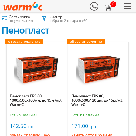
0
Сортировка
Фильтр
Материалы для утепления
Каталог
Пенопласт
Пенопласт
по умолчанию
выбрано 2 товара из 60
Пенопласт
еВосстановление
еВосстановление
Пенопласт EPS 80,
Пенопласт EPS 80,
1000х500х100мм, до 15кг/м3,
1000х500х120мм, до 15кг/м3,
Warm-C
Warm-C
Есть в наличии
Есть в наличии
142.50
171.00
грн
грн
Узнать оптовую цену
Узнать оптовую цену