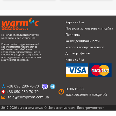
Карта сайта
ФИЛОСОФИЯ
Правила использования сайта
ЭНЕРГОСБЕРЕЖЕНИЯ
Политика
Пенопласт, полистиролбетон,
материалы для утепления
конфиденциальности
Контент сайта создан компанией
Условия возврата товарa
Европромоптторг и является ее
собственностью. Любое его
копирование или размещение на
Договор оферты
сторонних ресурсах - запрещено и
преследуется законодательством о
Карта сайта
защите авторских прав.
+38 098
280-70-70
9.00-19.00
+38 050
280-70-70
воскресенье выходной
sale@europrom.com.ua
2017-2026 europrom.com.ua © Интернет магазин Европромоптторг