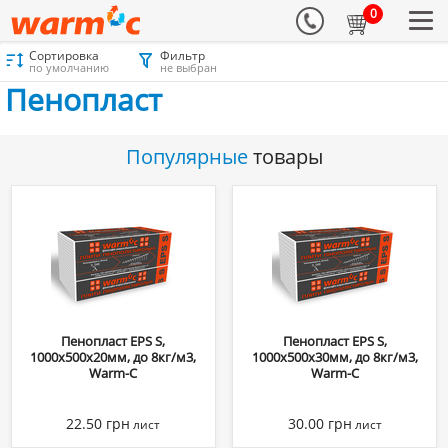
0
Сортировка
Фильтр
Материалы для утепления
Каталог
Пенопласт
Пенопласт
по умолчанию
не выбран
Пенопласт
Популярные
товары
Пенопласт EPS S,
Пенопласт EPS S,
1000х500х20мм, до 8кг/м3,
1000х500х30мм, до 8кг/м3,
Warm-C
Warm-C
22.50
грн
30.00
грн
лист
лист