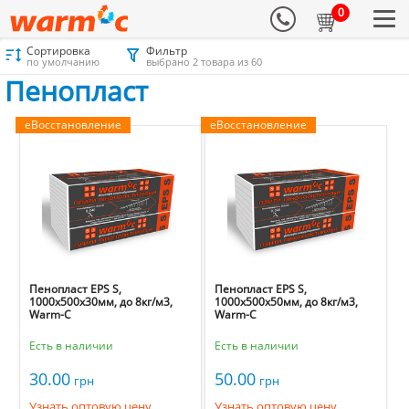
0
Сортировка
Фильтр
Материалы для утепления
Каталог
Пенопласт
Пенопласт
по умолчанию
выбрано 2 товара из 60
Пенопласт
еВосстановление
еВосстановление
Пенопласт EPS S,
Пенопласт EPS S,
1000х500х30мм, до 8кг/м3,
1000х500х50мм, до 8кг/м3,
Warm-C
Warm-C
Есть в наличии
Есть в наличии
30.00
50.00
грн
грн
Узнать оптовую цену
Узнать оптовую цену