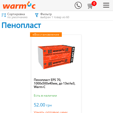
0
Сортировка
Фильтр
Материалы для утепления
Каталог
Пенопласт
Пенопласт
по умолчанию
выбран 1 товар из 60
Пенопласт
еВосстановление
Пенопласт EPS 70,
1000х500х40мм, до 13кг/м3,
Warm-C
Есть в наличии
52.00
грн
Узнать оптовую цену