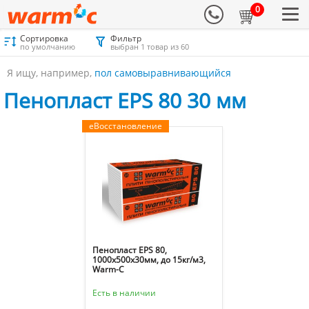
0
Сортировка
Фильтр
Материалы для утепления
Каталог
Пенопласт
по умолчанию
выбран 1 товар из 60
Пенопласт EPS 80 30 мм
Я ищу, например,
пол самовыравнивающийся
Пенопласт EPS 80 30 мм
еВосстановление
Пенопласт EPS 80,
1000х500х30мм, до 15кг/м3,
Warm-C
Есть в наличии