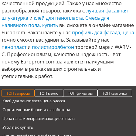
качественной продукцией! Также у нас множество
разнообразной товаров, таких как:
лучшая фасадная
штукатурка
и
клей для пенопласта.
Смесь для
наливного пола, купить
вы сможете в онлайн-магазине
Europrom. Заказывайте у нас
профиль для фасада, цена
точно сможет вас удивить. Заказывайте у нас
пенопласт
и
полистиролбетон
торговой марки WARM-
C. Профессионализм, качество и надежность - вот
почему Europrom.com.ua является наилучшим
выбором в рамках ваших строительных и
утеплительных работ.
ТОП запросы
ТОП меню
ТОП фильтры
ТОП карточки
Клей для пенопласта цена одесса
Строительные блоки из газобетона
Цена на самовыравнивающиеся полы
Угол пвх купить
Купить газобетонные блоки в киеве