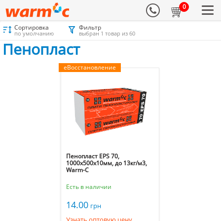
0
Сортировка
Фильтр
Материалы для утепления
Каталог
Пенопласт
Пенопласт
по умолчанию
выбран 1 товар из 60
Пенопласт
еВосстановление
Пенопласт EPS 70,
1000х500х10мм, до 13кг/м3,
Warm-C
Есть в наличии
14.00
грн
Узнать оптовую цену