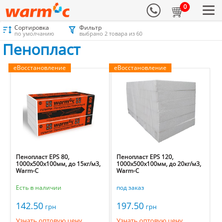
0
Сортировка
Фильтр
Материалы для утепления
Каталог
Пенопласт
Пенопласт
по умолчанию
выбрано 2 товара из 60
Пенопласт
еВосстановление
еВосстановление
Пенопласт EPS 80,
Пенопласт EPS 120,
1000х500х100мм, до 15кг/м3,
1000х500х100мм, до 20кг/м3,
Warm-C
Warm-C
Есть в наличии
под заказ
142.50
197.50
грн
грн
Узнать оптовую цену
Узнать оптовую цену